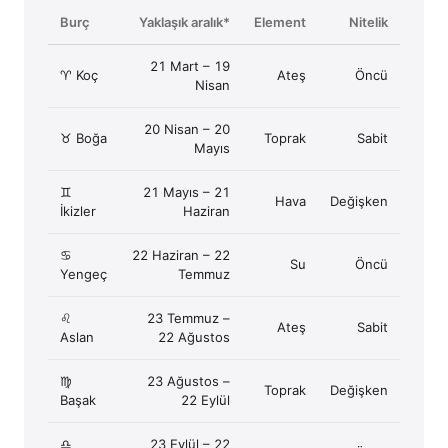
Burç
Yaklaşık aralık*
Element
Nitelik
21 Mart – 19
♈ Koç
Ateş
Öncü
Nisan
20 Nisan – 20
♉ Boğa
Toprak
Sabit
Mayıs
♊
21 Mayıs – 21
Hava
Değişken
İkizler
Haziran
♋
22 Haziran – 22
Su
Öncü
Yengeç
Temmuz
♌
23 Temmuz –
Ateş
Sabit
Aslan
22 Ağustos
♍
23 Ağustos –
Toprak
Değişken
Başak
22 Eylül
♎
23 Eylül – 22