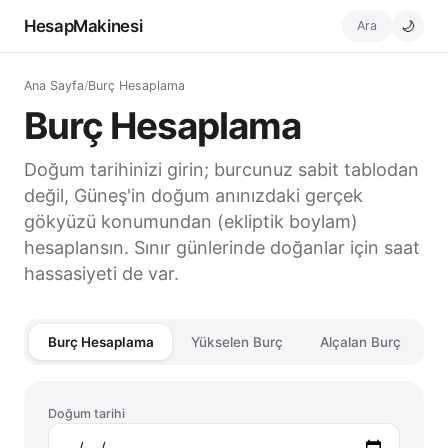
HesapMakinesi
Ara
🌙
Ana Sayfa
/
Burç Hesaplama
Burç Hesaplama
Doğum tarihinizi girin; burcunuz sabit tablodan
değil, Güneş'in doğum anınızdaki gerçek
gökyüzü konumundan (ekliptik boylam)
hesaplansın. Sınır günlerinde doğanlar için saat
hassasiyeti de var.
Burç Hesaplama
Yükselen Burç
Alçalan Burç
Doğum tarihi