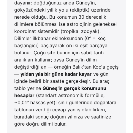
dayanır: doğduğunuz anda Güneş'in,
gökyüzündeki yıllık yolu (ekliptik) üzerinde
nerede olduğu. Bu konumun 30 derecelik
dilimlere bölünmesi ise astrolojinin geleneksel
koordinat sistemidir (tropikal zodyak).
Dilimler ilkbahar ekinoksundan (0° = Koç
başlangıcı) başlayarak on iki eşit parçaya
bölünür. Çoğu site bunun için sabit tarih
aralıkları kullanır; oysa Güneş'in dilim
değiştirdiği an — örneğin Balık'tan Koç'a geçiş
—
yıldan yıla bir güne kadar kayar
ve gün
içinde belirli bir saatte gerçekleşir. Bu araç
tablo yerine
Güneş'in gerçek konumunu
hesaplar
(standart astronomik formülle,
~0,01° hassasiyet): sınır günlerinde doğanlara
tablonun verdiği cevap yanlış olabilirken,
buradaki sonuç doğum yılınıza ve saatinize
göre doğru dilimi bulur.