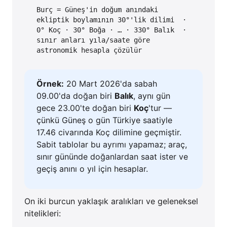
Burç = Güneş'in doğum anındaki
ekliptik boylamının 30°'lik dilimi ·
0° Koç · 30° Boğa · … · 330° Balık ·
sınır anları yıla/saate göre
astronomik hesapla çözülür
Örnek:
20 Mart 2026'da sabah
09.00'da doğan biri
Balık
, aynı gün
gece 23.00'te doğan biri
Koç
'tur —
çünkü Güneş o gün Türkiye saatiyle
17.46 civarında Koç dilimine geçmiştir.
Sabit tablolar bu ayrımı yapamaz; araç,
sınır gününde doğanlardan saat ister ve
geçiş anını o yıl için hesaplar.
On iki burcun yaklaşık aralıkları ve geleneksel
nitelikleri: