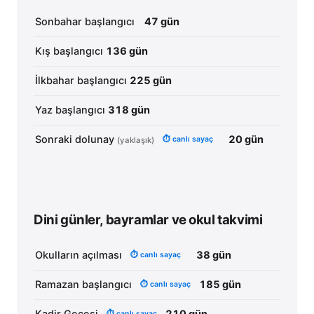
Sonbahar başlangıcı
47
gün
Kış başlangıcı
136
gün
İlkbahar başlangıcı
225
gün
Yaz başlangıcı
318
gün
Sonraki dolunay
20
gün
⏱ canlı sayaç
(yaklaşık)
Dini günler, bayramlar ve okul takvimi
Okulların açılması
38 gün
⏱ canlı sayaç
Ramazan başlangıcı
185 gün
⏱ canlı sayaç
⏱ canlı sayaç