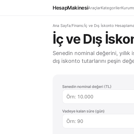
HesapMakinesi
Araçlar
Kategoriler
Kurums
Ana Sayfa
/
Finans
/
İç ve Dış İskonto Hesaplam
İç ve Dış İsk
Senedin nominal değerini, yıllık 
dış iskonto tutarlarını peşin değ
Senedin nominal değeri (TL)
Vadeye kalan süre (gün)