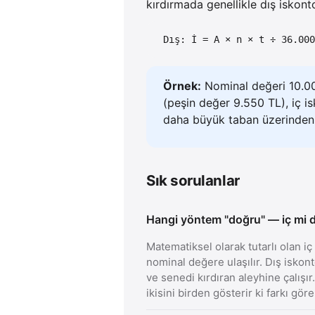
kırdırmada genellikle dış iskonto
Dış: İ = A × n × t ÷ 36.0
Örnek:
Nominal değeri 10.000
(peşin değer 9.550 TL), iç i
daha büyük taban üzerinden
Sık sorulanlar
Hangi yöntem "doğru" — iç mi d
Matematiksel olarak tutarlı olan i
nominal değere ulaşılır. Dış iskont
ve senedi kırdıran aleyhine çalışır
ikisini birden gösterir ki farkı göre