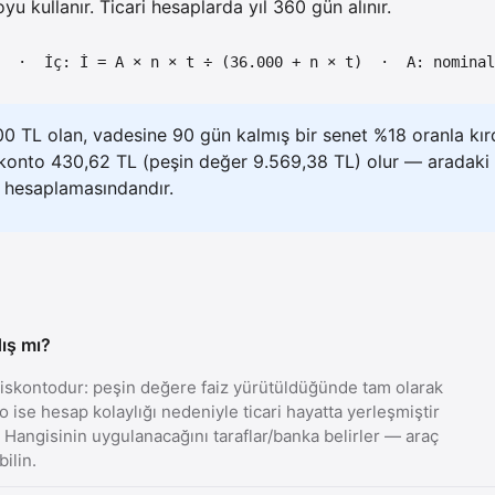
yu kullanır. Ticari hesaplarda yıl 360 gün alınır.
00 · İç: İ = A × n × t ÷ (36.000 + n × t) · A: nominal
 TL olan, vadesine 90 gün kalmış bir senet %18 oranla kırdı
skonto 430,62 TL (peşin değer 9.569,38 TL) olur — aradaki f
 hesaplamasındandır.
ış mı?
ç iskontodur: peşin değere faiz yürütüldüğünde tam olarak
o ise hesap kolaylığı nedeniyle ticari hayatta yerleşmiştir
. Hangisinin uygulanacağını taraflar/banka belirler — araç
bilin.