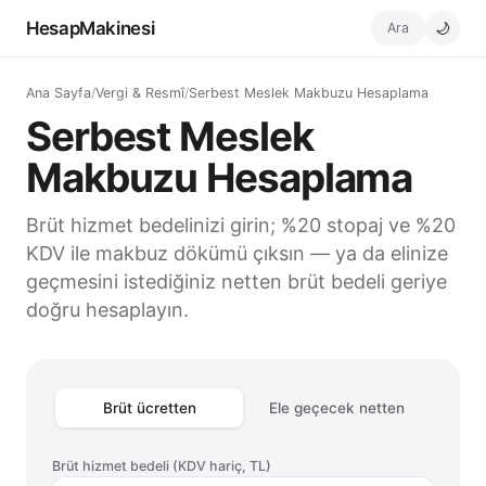
HesapMakinesi
Ara
🌙
Ana Sayfa
/
Vergi & Resmî
/
Serbest Meslek Makbuzu Hesaplama
Serbest Meslek
Makbuzu Hesaplama
Brüt hizmet bedelinizi girin; %20 stopaj ve %20
KDV ile makbuz dökümü çıksın — ya da elinize
geçmesini istediğiniz netten brüt bedeli geriye
doğru hesaplayın.
Brüt ücretten
Ele geçecek netten
Brüt hizmet bedeli (KDV hariç, TL)