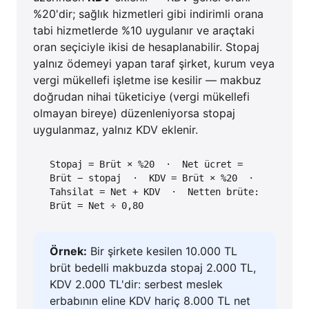
%20'dir; sağlık hizmetleri gibi indirimli orana
tabi hizmetlerde %10 uygulanır ve araçtaki
oran seçiciyle ikisi de hesaplanabilir. Stopaj
yalnız ödemeyi yapan taraf şirket, kurum veya
vergi mükellefi işletme ise kesilir — makbuz
doğrudan nihai tüketiciye (vergi mükellefi
olmayan bireye) düzenleniyorsa stopaj
uygulanmaz, yalnız KDV eklenir.
Stopaj = Brüt × %20 · Net ücret =
Brüt − stopaj · KDV = Brüt × %20 ·
Tahsilat = Net + KDV · Netten brüte:
Brüt = Net ÷ 0,80
Örnek:
Bir şirkete kesilen 10.000 TL
brüt bedelli makbuzda stopaj 2.000 TL,
KDV 2.000 TL'dir: serbest meslek
erbabının eline KDV hariç 8.000 TL net