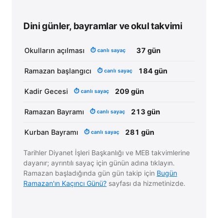
Dini günler, bayramlar ve okul takvimi
Okulların açılması
37 gün
⏱ canlı sayaç
Ramazan başlangıcı
184 gün
⏱ canlı sayaç
Kadir Gecesi
209 gün
⏱ canlı sayaç
Ramazan Bayramı
213 gün
⏱ canlı sayaç
Kurban Bayramı
281 gün
⏱ canlı sayaç
Tarihler Diyanet İşleri Başkanlığı ve MEB takvimlerine
dayanır; ayrıntılı sayaç için günün adına tıklayın.
Ramazan başladığında gün gün takip için
Bugün
Ramazan'ın Kaçıncı Günü?
sayfası da hizmetinizde.