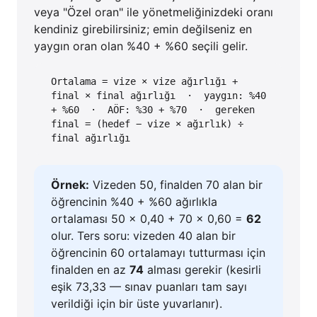
veya "Özel oran" ile yönetmeliğinizdeki oranı
kendiniz girebilirsiniz; emin değilseniz en
yaygın oran olan %40 + %60 seçili gelir.
Ortalama = vize × vize ağırlığı +
final × final ağırlığı · yaygın: %40
+ %60 · AÖF: %30 + %70 · gereken
final = (hedef − vize × ağırlık) ÷
final ağırlığı
Örnek:
Vizeden 50, finalden 70 alan bir
öğrencinin %40 + %60 ağırlıkla
ortalaması 50 × 0,40 + 70 × 0,60 =
62
olur. Ters soru: vizeden 40 alan bir
öğrencinin 60 ortalamayı tutturması için
finalden en az
74
alması gerekir (kesirli
eşik 73,33 — sınav puanları tam sayı
verildiği için bir üste yuvarlanır).