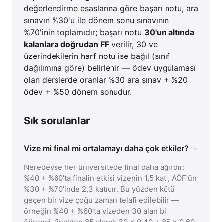
değerlendirme esaslarına göre başarı notu, ara
sınavın %30'u ile dönem sonu sınavının
%70'inin toplamıdır; başarı notu
30'un altında
kalanlara doğrudan FF
verilir, 30 ve
üzerindekilerin harf notu ise bağıl (sınıf
dağılımına göre) belirlenir — ödev uygulaması
olan derslerde oranlar %30 ara sınav + %20
ödev + %50 dönem sonudur.
Sık sorulanlar
Vize mi final mi ortalamayı daha çok etkiler?
Neredeyse her üniversitede final daha ağırdır:
%40 + %60'ta finalin etkisi vizenin 1,5 katı, AÖF'ün
%30 + %70'inde 2,3 katıdır. Bu yüzden kötü
geçen bir vize çoğu zaman telafi edilebilir —
örneğin %40 + %60'ta vizeden 30 alan bir
öğrenci, finalden 85 alarak 30 × 0,40 + 85 × 0,60