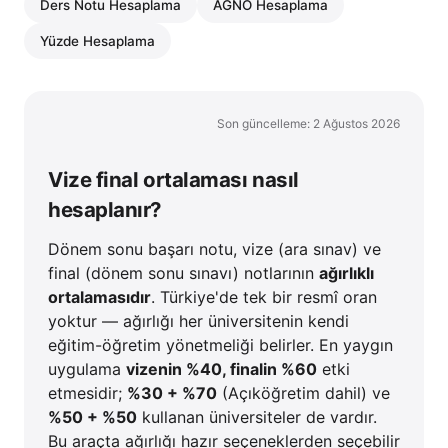
Ders Notu Hesaplama
AGNO Hesaplama
Yüzde Hesaplama
Son güncelleme: 2 Ağustos 2026
Vize final ortalaması nasıl
hesaplanır?
Dönem sonu başarı notu, vize (ara sınav) ve
final (dönem sonu sınavı) notlarının
ağırlıklı
ortalamasıdır
. Türkiye'de tek bir resmî oran
yoktur — ağırlığı her üniversitenin kendi
eğitim-öğretim yönetmeliği belirler. En yaygın
uygulama
vizenin %40, finalin %60
etki
etmesidir;
%30 + %70
(Açıköğretim dahil) ve
%50 + %50
kullanan üniversiteler de vardır.
Bu araçta ağırlığı hazır seçeneklerden seçebilir