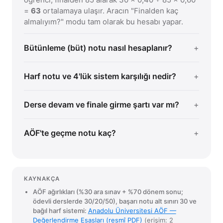
=
63
ortalamaya ulaşır. Aracın "Finalden kaç
almalıyım?" modu tam olarak bu hesabı yapar.
Bütünleme (büt) notu nasıl hesaplanır?
Harf notu ve 4'lük sistem karşılığı nedir?
Derse devam ve finale girme şartı var mı?
AÖF'te geçme notu kaç?
KAYNAKÇA
AÖF ağırlıkları (%30 ara sınav + %70 dönem sonu;
ödevli derslerde 30/20/50), başarı notu alt sınırı 30 ve
bağıl harf sistemi:
Anadolu Üniversitesi AÖF —
Değerlendirme Esasları (resmî PDF)
(erişim: 2