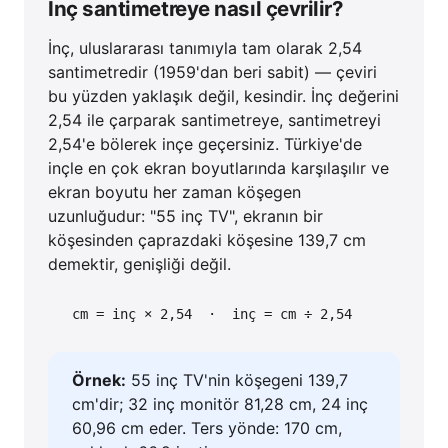
İnç santimetreye nasıl çevrilir?
İnç, uluslararası tanımıyla tam olarak 2,54
santimetredir (1959'dan beri sabit) — çeviri
bu yüzden yaklaşık değil, kesindir. İnç değerini
2,54 ile çarparak santimetreye, santimetreyi
2,54'e bölerek inçe geçersiniz. Türkiye'de
inçle en çok ekran boyutlarında karşılaşılır ve
ekran boyutu her zaman köşegen
uzunluğudur: "55 inç TV", ekranın bir
köşesinden çaprazdaki köşesine 139,7 cm
demektir, genişliği değil.
cm = inç × 2,54 · inç = cm ÷ 2,54
Örnek:
55 inç TV'nin köşegeni 139,7
cm'dir; 32 inç monitör 81,28 cm, 24 inç
60,96 cm eder. Ters yönde: 170 cm,