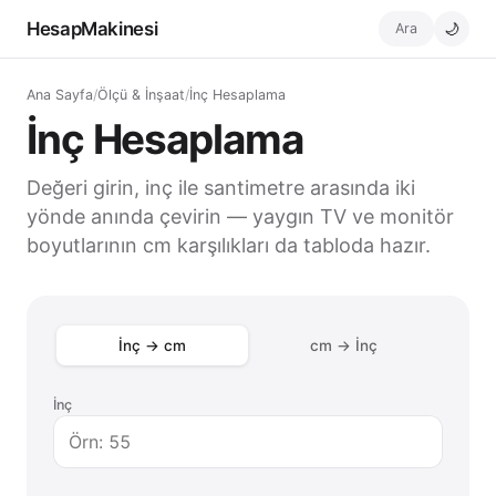
HesapMakinesi
Ara
🌙
Ana Sayfa
/
Ölçü & İnşaat
/
İnç Hesaplama
İnç Hesaplama
Değeri girin, inç ile santimetre arasında iki
yönde anında çevirin — yaygın TV ve monitör
boyutlarının cm karşılıkları da tabloda hazır.
İnç → cm
cm → İnç
İnç