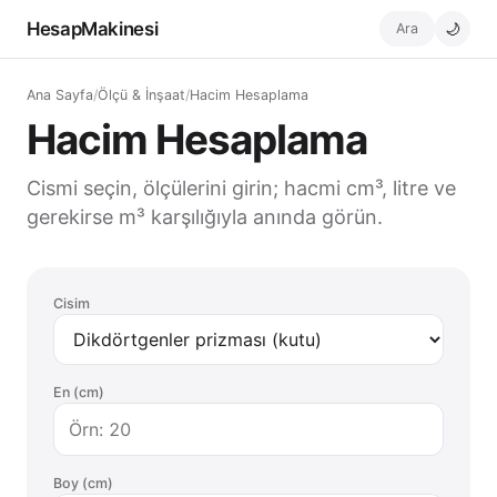
HesapMakinesi
Ara
🌙
Ana Sayfa
/
Ölçü & İnşaat
/
Hacim Hesaplama
Hacim Hesaplama
Cismi seçin, ölçülerini girin; hacmi cm³, litre ve
gerekirse m³ karşılığıyla anında görün.
Cisim
En (cm)
Boy (cm)