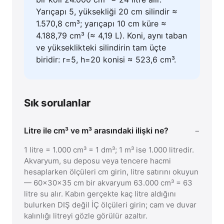
Yarıçapı 5, yüksekliği 20 cm silindir ≈
1.570,8 cm³; yarıçapı 10 cm küre ≈
4.188,79 cm³ (≈ 4,19 L). Koni, aynı taban
ve yükseklikteki silindirin tam üçte
biridir: r=5, h=20 konisi ≈ 523,6 cm³.
Sık sorulanlar
Litre ile cm³ ve m³ arasındaki ilişki ne?
1 litre = 1.000 cm³ = 1 dm³; 1 m³ ise 1.000 litredir.
Akvaryum, su deposu veya tencere hacmi
hesaplarken ölçüleri cm girin, litre satırını okuyun
— 60×30×35 cm bir akvaryum 63.000 cm³ = 63
litre su alır. Kabın gerçekte kaç litre aldığını
bulurken DIŞ değil İÇ ölçüleri girin; cam ve duvar
kalınlığı litreyi gözle görülür azaltır.