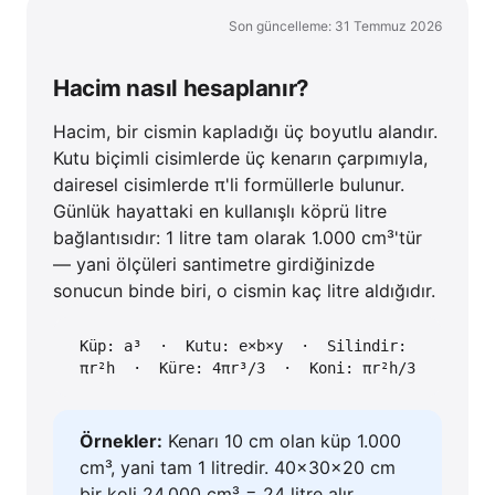
Son güncelleme: 31 Temmuz 2026
Hacim nasıl hesaplanır?
Hacim, bir cismin kapladığı üç boyutlu alandır.
Kutu biçimli cisimlerde üç kenarın çarpımıyla,
dairesel cisimlerde π'li formüllerle bulunur.
Günlük hayattaki en kullanışlı köprü litre
bağlantısıdır: 1 litre tam olarak 1.000 cm³'tür
— yani ölçüleri santimetre girdiğinizde
sonucun binde biri, o cismin kaç litre aldığıdır.
Küp: a³ · Kutu: e×b×y · Silindir:
πr²h · Küre: 4πr³/3 · Koni: πr²h/3
Örnekler:
Kenarı 10 cm olan küp 1.000
cm³, yani tam 1 litredir. 40×30×20 cm
bir koli 24.000 cm³ = 24 litre alır.