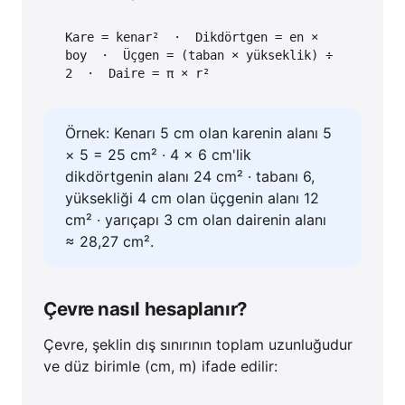
Kare = kenar² · Dikdörtgen = en ×
boy · Üçgen = (taban × yükseklik) ÷
2 · Daire = π × r²
Örnek: Kenarı 5 cm olan karenin alanı 5
× 5 = 25 cm² · 4 × 6 cm'lik
dikdörtgenin alanı 24 cm² · tabanı 6,
yüksekliği 4 cm olan üçgenin alanı 12
cm² · yarıçapı 3 cm olan dairenin alanı
≈ 28,27 cm².
Çevre nasıl hesaplanır?
Çevre, şeklin dış sınırının toplam uzunluğudur
ve düz birimle (cm, m) ifade edilir: