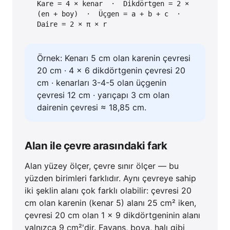
Kare = 4 × kenar · Dikdörtgen = 2 ×
(en + boy) · Üçgen = a + b + c ·
Daire = 2 × π × r
Örnek: Kenarı 5 cm olan karenin çevresi
20 cm · 4 × 6 dikdörtgenin çevresi 20
cm · kenarları 3-4-5 olan üçgenin
çevresi 12 cm · yarıçapı 3 cm olan
dairenin çevresi ≈ 18,85 cm.
Alan ile çevre arasındaki fark
Alan yüzey ölçer, çevre sınır ölçer — bu
yüzden birimleri farklıdır. Aynı çevreye sahip
iki şeklin alanı çok farklı olabilir: çevresi 20
cm olan karenin (kenar 5) alanı 25 cm² iken,
çevresi 20 cm olan 1 × 9 dikdörtgeninin alanı
yalnızca 9 cm²'dir. Fayans, boya, halı gibi