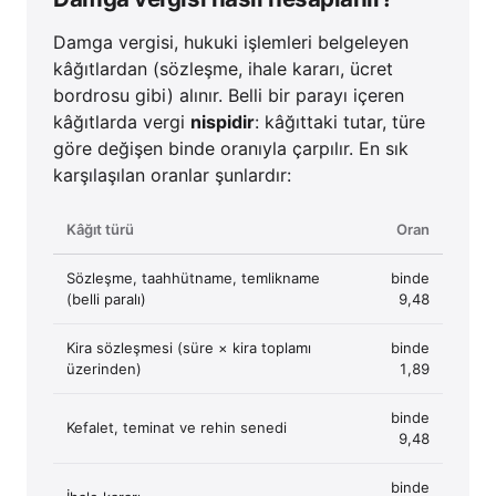
Damga vergisi, hukuki işlemleri belgeleyen
kâğıtlardan (sözleşme, ihale kararı, ücret
bordrosu gibi) alınır. Belli bir parayı içeren
kâğıtlarda vergi
nispidir
: kâğıttaki tutar, türe
göre değişen binde oranıyla çarpılır. En sık
karşılaşılan oranlar şunlardır:
Kâğıt türü
Oran
Sözleşme, taahhütname, temlikname
binde
(belli paralı)
9,48
Kira sözleşmesi (süre × kira toplamı
binde
üzerinden)
1,89
binde
Kefalet, teminat ve rehin senedi
9,48
binde