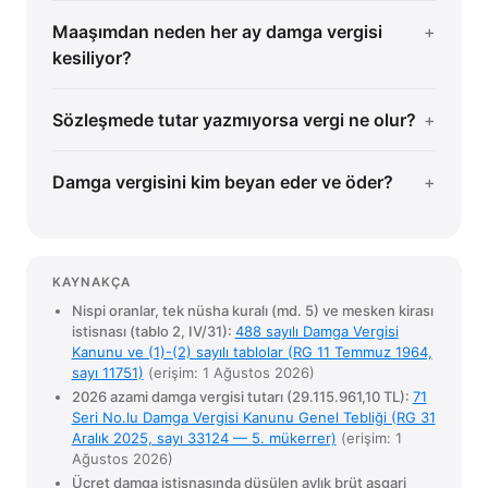
Maaşımdan neden her ay damga vergisi
kesiliyor?
Sözleşmede tutar yazmıyorsa vergi ne olur?
Damga vergisini kim beyan eder ve öder?
KAYNAKÇA
Nispi oranlar, tek nüsha kuralı (md. 5) ve mesken kirası
istisnası (tablo 2, IV/31):
488 sayılı Damga Vergisi
Kanunu ve (1)-(2) sayılı tablolar (RG 11 Temmuz 1964,
sayı 11751)
(erişim: 1 Ağustos 2026)
2026 azami damga vergisi tutarı (29.115.961,10 TL):
71
Seri No.lu Damga Vergisi Kanunu Genel Tebliği (RG 31
Aralık 2025, sayı 33124 — 5. mükerrer)
(erişim: 1
Ağustos 2026)
Ücret damga istisnasında düşülen aylık brüt asgari