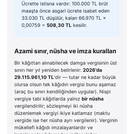
Ücrette istisna vardır: 100.000 TL brüt
maaşta önce asgari ücrete isabet eden
33.030 TL düşülür, kalan 66.970 TL ×
0,00759 =
508,30 TL
kesilir.
Azami sınır, nüsha ve imza kuralları
Bir kâğıttan alınabilecek damga vergisinin üst
sınırı her yıl yeniden belirlenir:
2026'da
29.115.961,10 TL
'dir — tutar ne kadar büyük
olursa olsun tek kâğıdın vergisi bunu aşamaz
(araç bu sınırı kendiliğinden uygular). Nispi
vergiye tabi kâğıtlarda yalnız
bir nüsha
vergilendirilir; sözleşmeyi iki nüsha
düzenlemek vergiyi ikiye katlamaz (maktu
vergide ise her nüsha ayrı vergilenir). Verginin
mükellefi kâğıdı imzalayanlardır ve